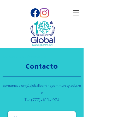
Comunidad de Aprendizaje
Contacto
comunicacion@globallearningcommunity.edu.m
x
Tel: (777)-100-1974